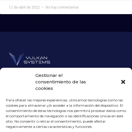
12 de abril de 2022
No hay comentarios
Líderes en controles de acceso biométricos.
Gestionar el
Desarrollamos soluciones de seguridad que
consentimiento de las
garantizan accesos rápidos, seguros y sin
cookies
suplantaciones.
Para ofrecer las mejores experiencias, utilizamos tecnologías como las
cookies para almacenar y/o acceder a la información del dispositivo. El
Contacto B2B
consentimiento de estas tecnologías nos permitirá procesar datos como
info@vulkansystems.com
el comportamiento de navegación o las identificaciones únicas en este
sitio. No consentir o retirar el consentimiento, puede afectar
965 510 362
negativamente a ciertas características y funciones.