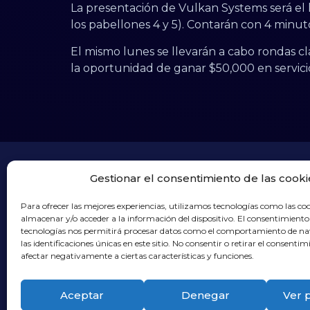
La presentación de Vulkan Systems será el 
los pabellones 4 y 5). Contarán con 4 minu
El mismo lunes se llevarán a cabo rondas cla
la oportunidad de ganar $50,000 en servici
Gestionar el consentimiento de las cooki
Para ofrecer las mejores experiencias, utilizamos tecnologías como las co
almacenar y/o acceder a la información del dispositivo. El consentimiento
tecnologías nos permitirá procesar datos como el comportamiento de n
Líderes en controles de acceso biométricos. D
las identificaciones únicas en este sitio. No consentir o retirar el consenti
soluciones de seguridad que garantizan acceso
afectar negativamente a ciertas características y funciones.
seguros y sin suplantaciones.
Aceptar
Denegar
Ver 