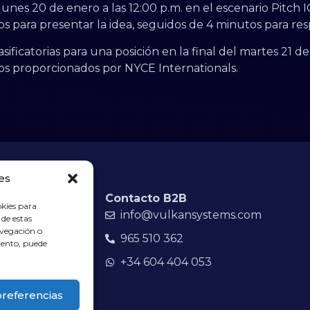
lunes 20 de enero a las 12:00 p.m. en el escenario Pitch
tos para presentar la idea, seguidos de 4 minutos para r
sificatorias para una posición en la final del martes 21 
os proporcionados por NYCE Internationals.
es
Contacto B2B
okies para
info@vulkansystems.com
 de estas
avegación o
esarrollamos
965 510 362
miento, puede
s rápidos,
+34 604 404 053
preferencias