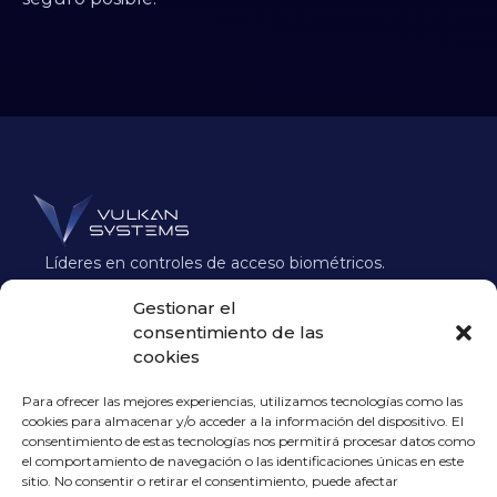
Líderes en controles de acceso biométricos.
Desarrollamos soluciones de seguridad que
Gestionar el
garantizan accesos rápidos, seguros y sin
consentimiento de las
suplantaciones.
cookies
Para ofrecer las mejores experiencias, utilizamos tecnologías como las
Contacto B2B
cookies para almacenar y/o acceder a la información del dispositivo. El
info@vulkansystems.com
consentimiento de estas tecnologías nos permitirá procesar datos como
el comportamiento de navegación o las identificaciones únicas en este
965 510 362
sitio. No consentir o retirar el consentimiento, puede afectar