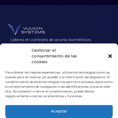
Líderes en controles de acceso biométricos.
Desarrollamos soluciones de seguridad que
Gestionar el
garantizan accesos rápidos, seguros y sin
consentimiento de las
suplantaciones.
cookies
Para ofrecer las mejores experiencias, utilizamos tecnologías como las
Contacto B2B
cookies para almacenar y/o acceder a la información del dispositivo. El
info@vulkansystems.com
consentimiento de estas tecnologías nos permitirá procesar datos como
el comportamiento de navegación o las identificaciones únicas en este
965 510 362
sitio. No consentir o retirar el consentimiento, puede afectar
negativamente a ciertas características y funciones.
+34 604 404 053
Legal
Aceptar
POLÍTICA DE PRIVACIDAD